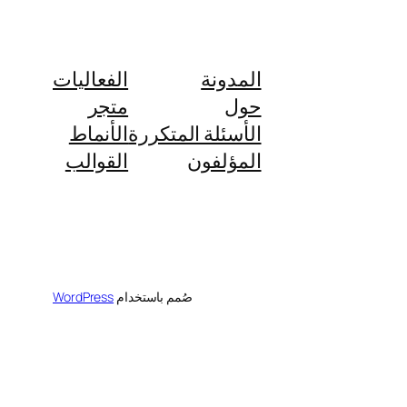
المدونة
الفعاليات
حول
متجر
الأسئلة المتكررة
الأنماط
المؤلفون
القوالب
صُمم باستخدام
WordPress